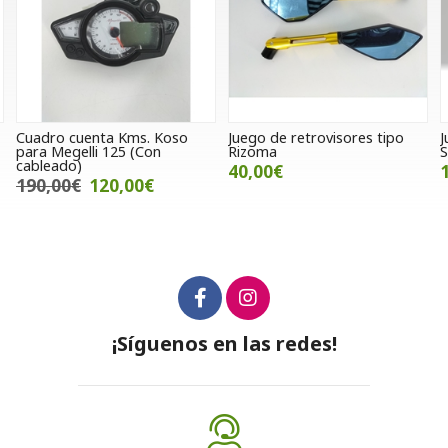
oso
Juego de retrovisores tipo
Junta cubierta alternador
Rizoma
SWM Superdual 650 2017
40,00€
18,00€
¡Síguenos en las redes!