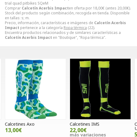
trial quad pitbikes SQeM
Comprar
Calcetín Acerbis Impact
en oferta por
18,00
€
(antes
20,00
€
).
Stock del producto según combinación, recogida en tienda. Disponible
en tallas: s; m.
Precio, información, características e imágenes de
Calcetín Acerbis
Impact
pertenece a la categoría
Ropa térmica
(22).
Encuentra productos relacionados y de similares características a
Calcetín Acerbis Impact
en "Boutique", "Ropa térmica".
Calcetines IMS
Camiseta térmica Hebo
Underwear
22,00€
53,00€
más variaciones