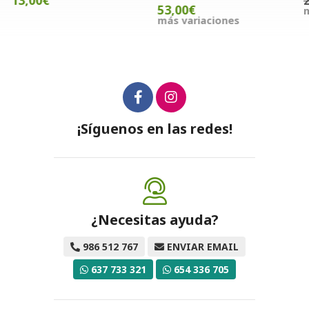
13,00€
53,00€
m
más variaciones
¡Síguenos en las redes!
¿Necesitas ayuda?
986 512 767
ENVIAR EMAIL
637 733 321
654 336 705