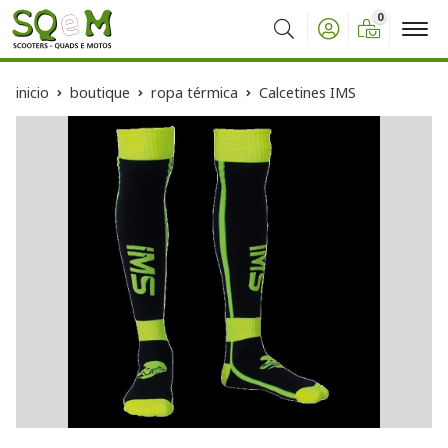
0
Buscar
inicio
boutique
ropa térmica
Calcetines IMS