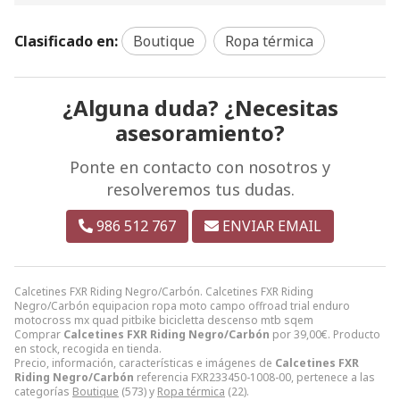
Clasificado en:
Boutique
Ropa térmica
¿Alguna duda? ¿Necesitas
asesoramiento?
Ponte en contacto con nosotros y
resolveremos tus dudas.
986 512 767
ENVIAR EMAIL
Calcetines FXR Riding Negro/Carbón. Calcetines FXR Riding
Negro/Carbón equipacion ropa moto campo offroad trial enduro
motocross mx quad pitbike bicicletta descenso mtb sqem
Comprar
Calcetines FXR Riding Negro/Carbón
por
39,00
€
. Producto
en stock, recogida en tienda.
Precio, información, características e imágenes de
Calcetines FXR
Riding Negro/Carbón
referencia FXR233450-1008-00, pertenece a las
categorías
Boutique
(573) y
Ropa térmica
(22).