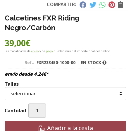
COMPARTIR:
Calcetines FXR Riding
Negro/Carbón
39,00
€
Las modalidades de
envío
y de
pago
pueden variar el importe final del pedido.
Ref.:
FXR233450-1008-00
EN STOCK
envío desde
4,24
€
*
Tallas
Cantidad
Añadir a la cesta