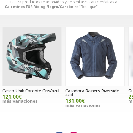
Encuentra productos relacionados y de similares características a
Calcetines FXR Riding Negro/Carbón
en "Boutique".
Cazadora Rainers Riverside
Guantes Answer Airlite azul
G
azul
28,00€
131,00€
más variaciones
m
más variaciones