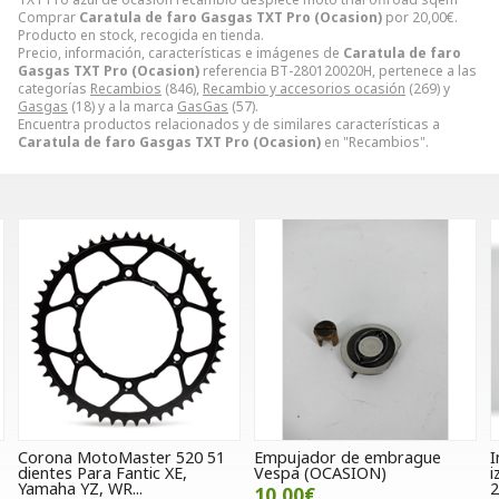
Comprar
Caratula de faro Gasgas TXT Pro (Ocasion)
por
20,00
€
.
Producto en stock, recogida en tienda.
Precio, información, características e imágenes de
Caratula de faro
Gasgas TXT Pro (Ocasion)
referencia BT-280120020H, pertenece a las
categorías
Recambios
(846),
Recambio y accesorios ocasión
(269) y
Gasgas
(18) y a la marca
GasGas
(57).
Encuentra productos relacionados y de similares características a
Caratula de faro Gasgas TXT Pro (Ocasion)
en "Recambios".
Empujador de embrague
Intermitente trasero
M
Vespa (OCASION)
izquierdo Hyosung GT 125 /
c
250 / 650
R
10,00€