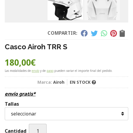
COMPARTIR:
Casco Airoh TRR S
180,00
€
Las modalidades de
envío
y de
pago
pueden variar el importe final del pedido.
Marca:
Airoh
EN STOCK
envío gratis*
Tallas
Cantidad