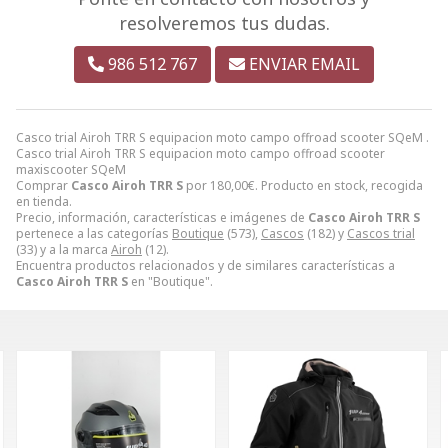
resolveremos tus dudas.
986 512 767
ENVIAR EMAIL
Casco trial Airoh TRR S equipacion moto campo offroad scooter SQeM .
Casco trial Airoh TRR S equipacion moto campo offroad scooter
maxiscooter SQeM
Comprar
Casco Airoh TRR S
por
180,00
€
. Producto en stock, recogida
en tienda.
Precio, información, características e imágenes de
Casco Airoh TRR S
pertenece a las categorías
Boutique
(573),
Cascos
(182) y
Cascos trial
(33) y a la marca
Airoh
(12).
Encuentra productos relacionados y de similares características a
Casco Airoh TRR S
en "Boutique".