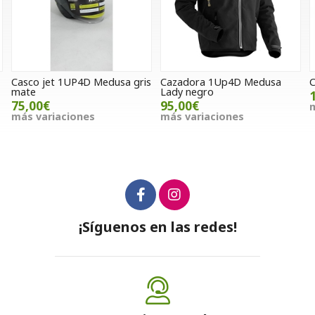
gris
Cazadora 1Up4D Medusa
Cazadora Wulfsport
Lady negro
120,00€
95,00€
más variaciones
más variaciones
¡Síguenos en las redes!