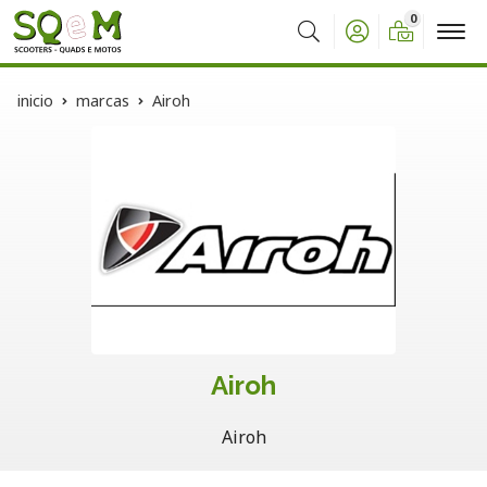
0
Buscar
inicio
marcas
Airoh
Airoh
Airoh