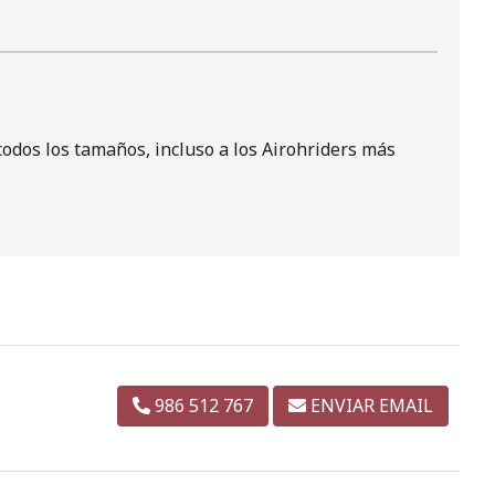
todos los tamaños, incluso a los Airohriders más
986 512 767
ENVIAR EMAIL