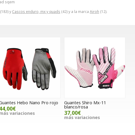
uad sqem
(183) y
Cascos enduro, mx y quads
(42) y a la marca
Airoh
(12).
Guantes Hebo Nano Pro rojo
Guantes Shiro Mx-11
blanco/rosa
44,00€
37,00€
más variaciones
más variaciones