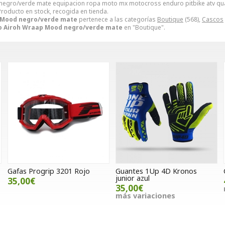
egro/verde mate equipacion ropa moto mx motocross enduro pitbike atv q
 Producto en stock, recogida en tienda.
 Mood negro/verde mate
pertenece a las categorías
Boutique
(568),
Cascos
o Airoh Wraap Mood negro/verde mate
en "Boutique".
Gafas Progrip 3201 Rojo
Guantes 1Up 4D Kronos
junior azul
35,00€
35,00€
más variaciones