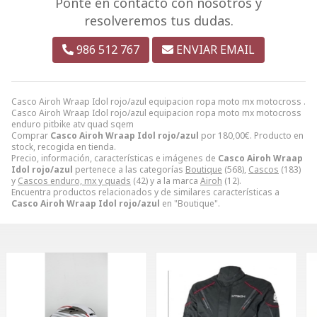
Ponte en contacto con nosotros y
resolveremos tus dudas.
986 512 767
ENVIAR EMAIL
Casco Airoh Wraap Idol rojo/azul equipacion ropa moto mx motocross .
Casco Airoh Wraap Idol rojo/azul equipacion ropa moto mx motocross
enduro pitbike atv quad sqem
Comprar
Casco Airoh Wraap Idol rojo/azul
por
180,00
€
. Producto en
stock, recogida en tienda.
Precio, información, características e imágenes de
Casco Airoh Wraap
Idol rojo/azul
pertenece a las categorías
Boutique
(568),
Cascos
(183)
y
Cascos enduro, mx y quads
(42) y a la marca
Airoh
(12).
Encuentra productos relacionados y de similares características a
Casco Airoh Wraap Idol rojo/azul
en "Boutique".