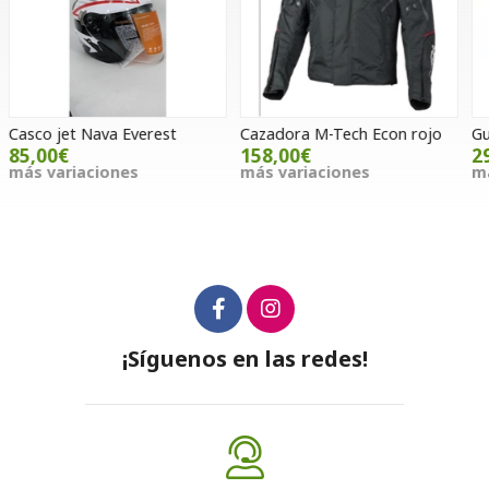
Cazadora M-Tech Econ rojo
Guantes Answer AR2
M
158,00€
29,00€
más variaciones
más variaciones
m
¡Síguenos en las redes!