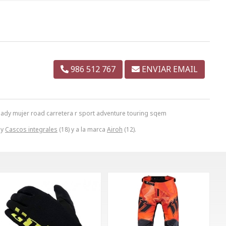
986 512 767
ENVIAR EMAIL
lady mujer road carretera r sport adventure touring sqem
 y
Cascos integrales
(18) y a la marca
Airoh
(12).