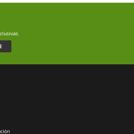
clusivas.
E
ción