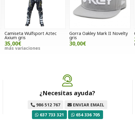
Camiseta Wulfsport Aztec
Gorra Oakley Mark II Novelty
Axium gris
gris
35,00€
30,00€
más variaciones
¿Necesitas ayuda?
986 512 767
ENVIAR EMAIL
637 733 321
654 336 705