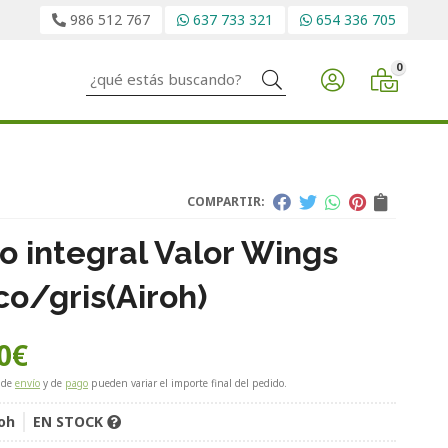
986 512 767
637 733 321
654 336 705
0
Buscar
COMPARTIR:
o integral Valor Wings
co/gris
(Airoh)
0
€
 de
envío
y de
pago
pueden variar el importe final del pedido.
oh
EN STOCK