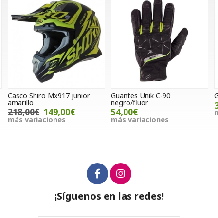
Casco Shiro Mx917 junior
Guantes Unik C-90
G
amarillo
negro/fluor
218,00€
149,00€
54,00€
m
más variaciones
más variaciones
¡Síguenos en las redes!