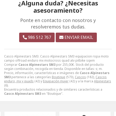
¿Alguna duda? ¿Necesitas
asesoramiento?
Ponte en contacto con nosotros y
resolveremos tus dudas.
986 512 767
ENVIAR EMAIL
Casco Alpinestars SM3. Casco Alpinestars SM3 equipacion ropa moto
campo offroad enduro mx motocross quad atv pitbike sqem
Comprar
Casco Alpinestars SM3
por
255,00
€
. Stock del producto
según combinación, recogida en tienda. Disponible en tallas: s; m.
Precio, información, características e imágenes de
Casco Alpinestars
SM3
pertenece a las categorías
Boutique
(573),
Cascos
(182),
Cascos
enduro, mx y quads
(42) y
Equipación mujer
(42) y a la marca
Alpinestars
(6).
Encuentra productos relacionados y de similares características a
Casco Alpinestars SM3
en "Boutique".