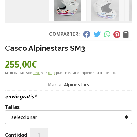
COMPARTIR:
Casco Alpinestars SM3
255,00
€
Las modalidades de
envío
y de
pago
pueden variar el importe final del pedido.
Marca:
Alpinestars
envío gratis*
Tallas
Cantidad