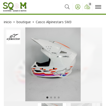
0
Buscar
inicio
boutique
Casco Alpinestars SM3