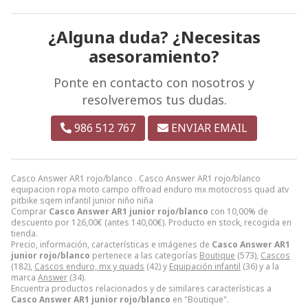
¿Alguna duda? ¿Necesitas
asesoramiento?
Ponte en contacto con nosotros y
resolveremos tus dudas.
986 512 767
ENVIAR EMAIL
Casco Answer AR1 rojo/blanco . Casco Answer AR1 rojo/blanco
equipacion ropa moto campo offroad enduro mx motocross quad atv
pitbike sqem infantil junior niño niña
Comprar
Casco Answer AR1 junior rojo/blanco
con 10,00% de
descuento por
126,00
€
(antes
140,00
€
). Producto en stock, recogida en
tienda.
Precio, información, características e imágenes de
Casco Answer AR1
junior rojo/blanco
pertenece a las categorías
Boutique
(573),
Cascos
(182),
Cascos enduro, mx y quads
(42) y
Equipación infantil
(36) y a la
marca
Answer
(34).
Encuentra productos relacionados y de similares características a
Casco Answer AR1 junior rojo/blanco
en "Boutique".