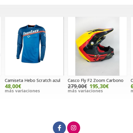
azul
Casco Fly F2 Zoom Carbono
Casco jet Unik Astro blanco
279,00€
195,30€
65,00€
más variaciones
más variaciones