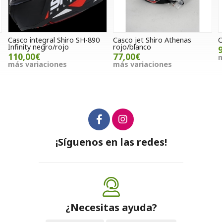
0
Casco jet Shiro Athenas
Casco jet Shiro SH-451
rojo/blanco
95,00€
77,00€
más variaciones
más variaciones
¡Síguenos en las redes!
¿Necesitas ayuda?