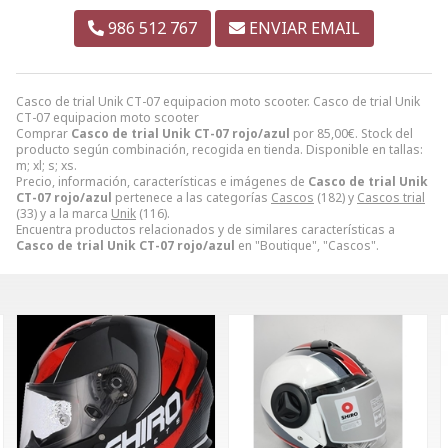
986 512 767
ENVIAR EMAIL
Casco de trial Unik CT-07 equipacion moto scooter. Casco de trial Unik
CT-07 equipacion moto scooter
Comprar
Casco de trial Unik CT-07 rojo/azul
por
85,00
€
. Stock del
producto según combinación, recogida en tienda. Disponible en tallas:
m; xl; s; xs.
Precio, información, características e imágenes de
Casco de trial Unik
CT-07 rojo/azul
pertenece a las categorías
Cascos
(182) y
Cascos trial
(33) y a la marca
Unik
(116).
Encuentra productos relacionados y de similares características a
Casco de trial Unik CT-07 rojo/azul
en "Boutique", "Cascos".