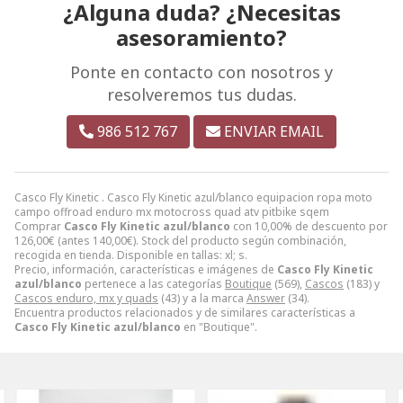
¿Alguna duda? ¿Necesitas
asesoramiento?
Ponte en contacto con nosotros y
resolveremos tus dudas.
986 512 767
ENVIAR EMAIL
Casco Fly Kinetic . Casco Fly Kinetic azul/blanco equipacion ropa moto
campo offroad enduro mx motocross quad atv pitbike sqem
Comprar
Casco Fly Kinetic azul/blanco
con 10,00% de descuento por
126,00
€
(antes
140,00
€
). Stock del producto según combinación,
recogida en tienda. Disponible en tallas: xl; s.
Precio, información, características e imágenes de
Casco Fly Kinetic
azul/blanco
pertenece a las categorías
Boutique
(569),
Cascos
(183) y
Cascos enduro, mx y quads
(43) y a la marca
Answer
(34).
Encuentra productos relacionados y de similares características a
Casco Fly Kinetic azul/blanco
en "Boutique".