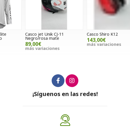
Casco jet Unik CJ-11
Casco Shiro K12
C
Negro/rosa mate
n
143,00€
89,00€
más variaciones
más variaciones
m
¡Síguenos en las redes!