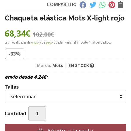
COMPARTIR:
Chaqueta elástica Mots X-light rojo
68,34
€
102,00
€
Las modalidades de
envío
y de
pago
pueden variar el importe final del pedido.
-33%
Marca:
Mots
EN STOCK
envío desde
4,24
€
*
Tallas
Cantidad
Añadir a la cesta