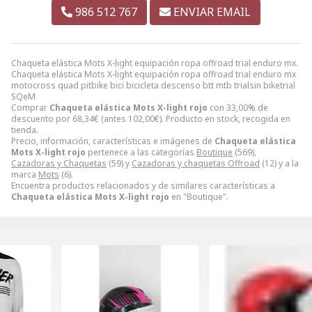
986 512 767
ENVIAR EMAIL
Chaqueta elástica Mots X-light equipación ropa offroad trial enduro mx.
Chaqueta elástica Mots X-light equipación ropa offroad trial enduro mx
motocross quad pitbike bici bicicleta descenso btt mtb trialsin biketrial
SQeM
Comprar
Chaqueta elástica Mots X-light rojo
con 33,00% de
descuento por
68,34
€
(antes
102,00
€
). Producto en stock, recogida en
tienda.
Precio, información, características e imágenes de
Chaqueta elástica
Mots X-light rojo
pertenece a las categorías
Boutique
(569),
Cazadoras y Chaquetas
(59) y
Cazadoras y chaquetas Offroad
(12) y a la
marca
Mots
(6).
Encuentra productos relacionados y de similares características a
Chaqueta elástica Mots X-light rojo
en "Boutique".