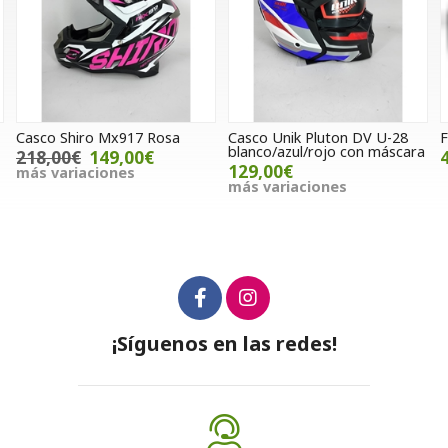
917 Rosa
Casco Unik Pluton DV U-28
Faja UFO
blanco/azul/rojo con máscara
,00€
48,00€
129,00€
es
más variaciones
¡Síguenos en las redes!