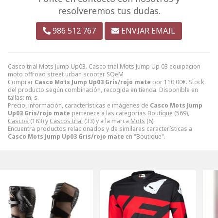
resolveremos tus dudas.
986 512 767
ENVIAR EMAIL
Casco trial Mots Jump Up03. Casco trial Mots Jump Up 03 equipacion
moto offroad street urban scooter SQeM
Comprar
Casco Mots Jump Up03 Gris/rojo mate
por
110,00
€
. Stock
del producto según combinación, recogida en tienda. Disponible en
tallas: m; s.
Precio, información, características e imágenes de
Casco Mots Jump
Up03 Gris/rojo mate
pertenece a las categorías
Boutique
(569),
Cascos
(183) y
Cascos trial
(33) y a la marca
Mots
(6).
Encuentra productos relacionados y de similares características a
Casco Mots Jump Up03 Gris/rojo mate
en "Boutique".