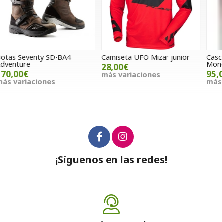
Camiseta UFO Mizar junior
Casco jet CGM 167A Flo
C
Mono Rosa
W
28,00€
95,00€
más variaciones
más variaciones
m
¡Síguenos en las redes!