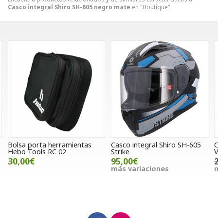
Casco integral Shiro SH-605 negro mate
en "Boutique".
Casco integral Shiro SH-605
Casco Nitro Magma MX-470
P
Strike
Verde
95,00€
220,00€
88,00€
m
más variaciones
más variaciones