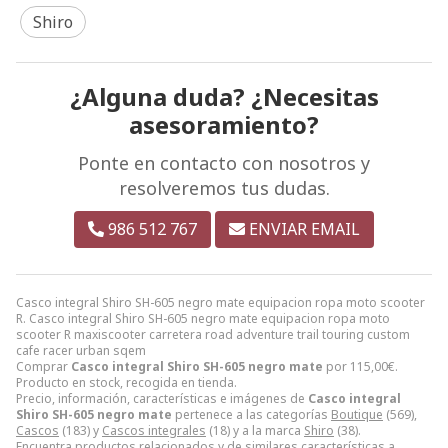
Shiro
¿Alguna duda? ¿Necesitas
asesoramiento?
Ponte en contacto con nosotros y
resolveremos tus dudas.
986 512 767
ENVIAR EMAIL
Casco integral Shiro SH-605 negro mate equipacion ropa moto scooter
R. Casco integral Shiro SH-605 negro mate equipacion ropa moto
scooter R maxiscooter carretera road adventure trail touring custom
cafe racer urban sqem
Comprar
Casco integral Shiro SH-605 negro mate
por
115,00
€
.
Producto en stock, recogida en tienda.
Precio, información, características e imágenes de
Casco integral
Shiro SH-605 negro mate
pertenece a las categorías
Boutique
(569),
Cascos
(183) y
Cascos integrales
(18) y a la marca
Shiro
(38).
Encuentra productos relacionados y de similares características a