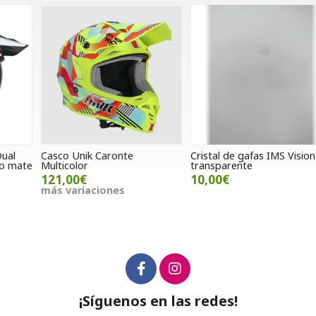
Casco Unik Caronte
Cristal de gafas IMS Vision
P
e
Multicolor
transparente
A
121,00€
10,00€
más variaciones
m
¡Síguenos en las redes!