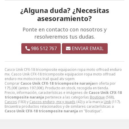
¿Alguna duda? ¿Necesitas
asesoramiento?
Ponte en contacto con nosotros y
resolveremos tus dudas.
986 512 767
ENVIAR EMAIL
Casco Unik CFX-18 tricomposite equipacion ropa moto offroad enduro
mx. Casco Unik CFX-18 tricomposite equipacion ropa moto offroad
enduro mx motocross trail quad atv sqem
Comprar
Casco Unik CFX-18 tricomposite naranja
en oferta por
175,00
€
(antes
197,00
€
). Producto en stock, recogida en tienda.
Precio, información, características e imágenes de
Casco Unik CFX-18
tricomposite naranja
pertenece a las categorías
Boutique
(568),
Cascos
(183) y
Cascos enduro, mx y quads
(42) y a la marca
Unik
(117).
Encuentra productos relacionados y de similares características a
Casco Unik CFX-18 tricomposite naranja
en "Boutique".