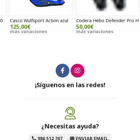
Casco Wulfsport Action azul
Codera Hebo Defender Pro H
P
H
125,00€
50,00€
más variaciones
más variaciones
¡Síguenos en las redes!
¿Necesitas ayuda?
986 512 767
ENVIAR EMAIL