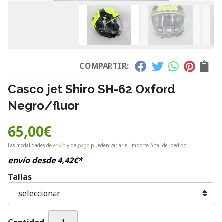
COMPARTIR:
Casco jet Shiro SH-62 Oxford
Negro/fluor
65,00
€
Las modalidades de
envío
y de
pago
pueden variar el importe final del pedido.
envío desde
4,42
€
*
Tallas