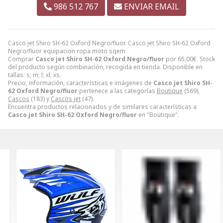
986 512 767
ENVIAR EMAIL
Casco jet Shiro SH-62 Oxford Negro/fluor. Casco jet Shiro SH-62 Oxford
Negro/fluor equipacion ropa moto sqem
Comprar
Casco jet Shiro SH-62 Oxford Negro/fluor
por
65,00
€
. Stock
del producto según combinación, recogida en tienda. Disponible en
tallas: s; m; l; xl; xs.
Precio, información, características e imágenes de
Casco jet Shiro SH-
62 Oxford Negro/fluor
pertenece a las categorías
Boutique
(569),
Cascos
(183) y
Cascos jet
(47).
Encuentra productos relacionados y de similares características a
Casco jet Shiro SH-62 Oxford Negro/fluor
en "Boutique".