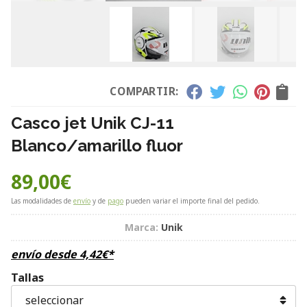
COMPARTIR:
Casco jet Unik CJ-11
Blanco/amarillo fluor
89,00
€
Las modalidades de
envío
y de
pago
pueden variar el importe final del pedido.
Marca:
Unik
envío desde
4,42
€
*
Tallas