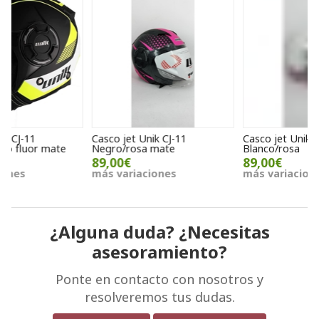
Casco jet Unik CJ-11
Casco jet Unik CJ-11
C
Negro/rosa mate
Blanco/rosa
N
89,00€
89,00€
más variaciones
más variaciones
m
¿Alguna duda? ¿Necesitas
asesoramiento?
Ponte en contacto con nosotros y
resolveremos tus dudas.