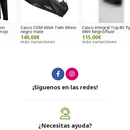
Casco CGM 666A Twin Mono
Casco integral 1Up4D Python
C
negro mate
M69 Negro/fluor
J
140,00€
115,00€
más variaciones
más variaciones
m
¡Síguenos en las redes!
¿Necesitas ayuda?