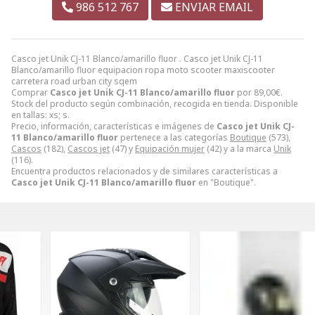
986 512 767
ENVIAR EMAIL
Casco jet Unik CJ-11 Blanco/amarillo fluor . Casco jet Unik CJ-11
Blanco/amarillo fluor equipacion ropa moto scooter maxiscooter
carretera road urban city sqem
Comprar
Casco jet Unik CJ-11 Blanco/amarillo fluor
por
89,00
€
.
Stock del producto según combinación, recogida en tienda. Disponible
en tallas: xs; s.
Precio, información, características e imágenes de
Casco jet Unik CJ-
11 Blanco/amarillo fluor
pertenece a las categorías
Boutique
(573),
Cascos
(182),
Cascos jet
(47) y
Equipación mujer
(42) y a la marca
Unik
(116).
Encuentra productos relacionados y de similares características a
Casco jet Unik CJ-11 Blanco/amarillo fluor
en "Boutique".