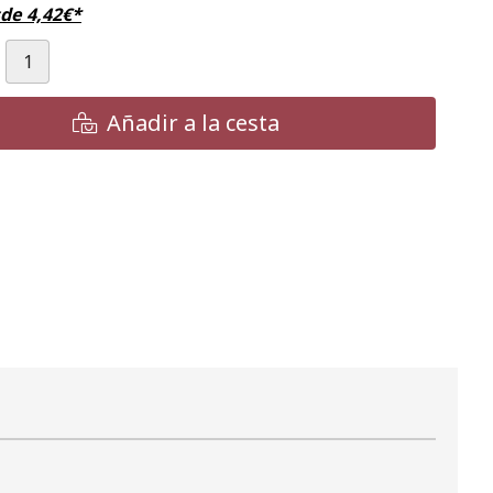
sde
4,42
€
*
Añadir a la cesta