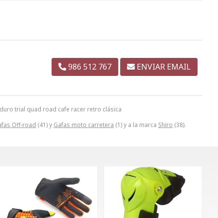
986 512 767
ENVIAR EMAIL
o trial quad road cafe racer retro clásica
fas Off-road
(41) y
Gafas moto carretera
(1) y a la marca
Shiro
(38).