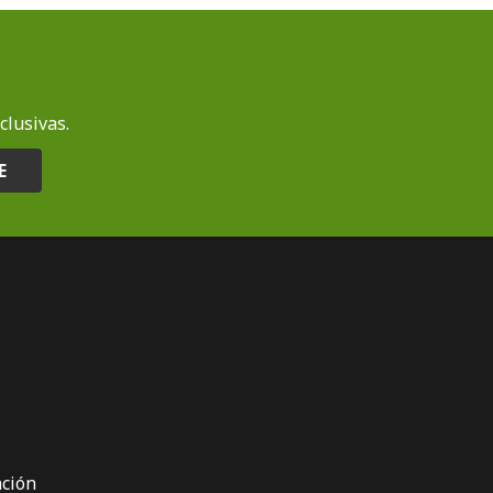
clusivas.
E
ción