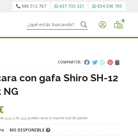
986 512 767
637 733 321
654 336 705
0
Buscar
COMPARTIR:
ara con gafa Shiro SH-12
k NG
€
 de
envío
y de
pago
pueden variar el importe final del pedido.
ro
NO DISPONIBLE