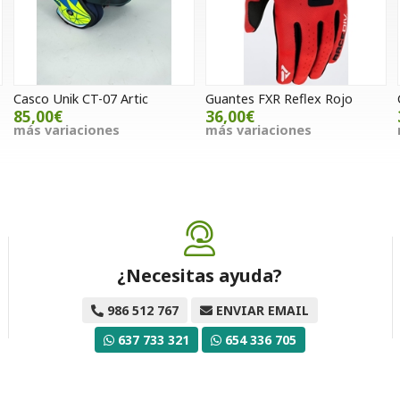
Casco Unik CT-07 Artic
Guantes FXR Reflex Rojo
85,00€
36,00€
más variaciones
más variaciones
¿Necesitas ayuda?
986 512 767
ENVIAR EMAIL
637 733 321
654 336 705