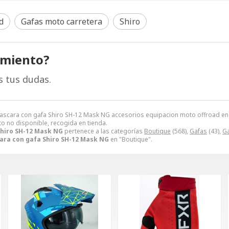
d
Gafas moto carretera
Shiro
amiento?
s tus dudas.
cara con gafa Shiro SH-12 Mask NG accesorios equipacion moto offroad endur
to no disponible, recogida en tienda.
hiro SH-12 Mask NG
pertenece a las categorías
Boutique
(568),
Gafas
(43),
Ga
ara con gafa Shiro SH-12 Mask NG
en "Boutique".