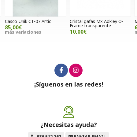
Casco Unik CT-07 Artic
Cristal gafas Mx Aokley O-
M
Frame transparente
85,00€
10,00€
más variaciones
m
¡Síguenos en las redes!
¿Necesitas ayuda?
986 512 767
ENVIAR EMAIL