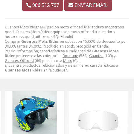
986 512 767
ENVIAR EMAIL
Guantes Mots Rider equipacion moto offroad trial enduro motocross
quad. Guantes Mots Rider equipacion moto offroad trial enduro
motocross quad pitbike mx SQeM oulet
Comprar
Guantes Mots Rider
en outlet con 15,00% de descuento por
30,60
€
(antes
36,00
€
). Producto en stock, recogida en tienda.
Precio, información, características e imágenes de
Guantes Mots
Rider
pertenece a las categorías
Boutique
(568),
Guantes
(103) y
Guantes Offroad
(66) y a la marca
Mots
(6).
Encuentra productos relacionados y de similares características a
Guantes Mots Rider
en "Boutique".