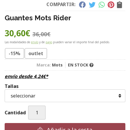
COMPARTIR:
Guantes Mots Rider
30,60
€
36,00
€
Las modalidades de
envío
y de
pago
pueden variar el importe final del pedido.
-15%
outlet
Marca:
Mots
EN STOCK
envío desde
4,24
€
*
Tallas
Cantidad
Añadir a la cesta