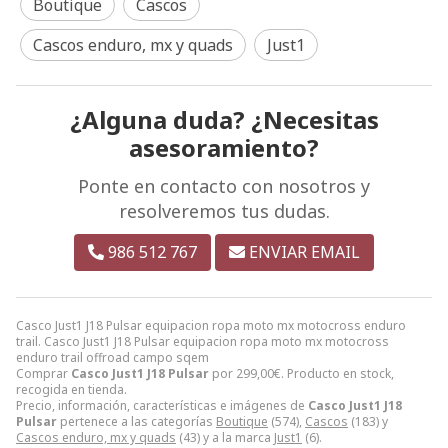
Boutique
Cascos
Cascos enduro, mx y quads
Just1
¿Alguna duda? ¿Necesitas
asesoramiento?
Ponte en contacto con nosotros y
resolveremos tus dudas.
986 512 767
ENVIAR EMAIL
Casco Just1 J18 Pulsar equipacion ropa moto mx motocross enduro
trail. Casco Just1 J18 Pulsar equipacion ropa moto mx motocross
enduro trail offroad campo sqem
Comprar
Casco Just1 J18 Pulsar
por
299,00
€
. Producto en stock,
recogida en tienda.
Precio, información, características e imágenes de
Casco Just1 J18
Pulsar
pertenece a las categorías
Boutique
(574),
Cascos
(183) y
Cascos enduro, mx y quads
(43) y a la marca
Just1
(6).