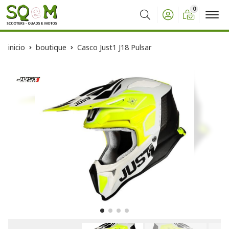
0
Buscar
inicio
boutique
Casco Just1 J18 Pulsar