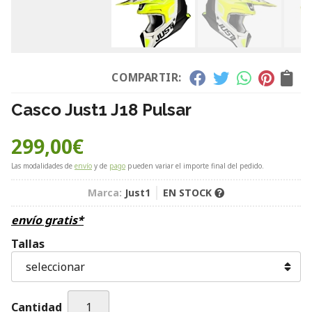
COMPARTIR:
Casco Just1 J18 Pulsar
299,00
€
Las modalidades de
envío
y de
pago
pueden variar el importe final del pedido.
Marca:
Just1
EN STOCK
envío gratis*
Tallas
Cantidad