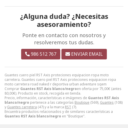
¿Alguna duda? ¿Necesitas
asesoramiento?
Ponte en contacto con nosotros y
resolveremos tus dudas.
986 512 767
ENVIAR EMAIL
Guantes cuero piel RST Axis proteciones equipacion ropa moto
carretera. Guantes cuero piel RST Axis proteciones equipacion ropa
moto carretera road naked r deportiva urban adventure sqem
Comprar
Guantes RST Axis blanco/negro
en oferta por
75,00
€
(antes
80,00
€
). Producto en stock, recogida en tienda.
Precio, información, características e imágenes de
Guantes RST Axis
blanco/negro
pertenece a las categorías
Boutique
(569),
Guantes
(108)
y
Guantes carretera
(47) y a la marca
RST
(7).
Encuentra productos relacionados y de similares características a
Guantes RST Axis blanco/negro
en "Boutique".