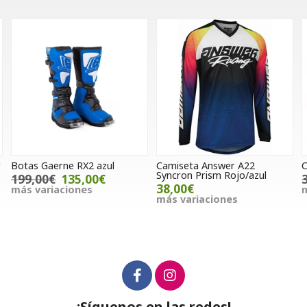
ul
Camiseta Answer A22
Camiseta Jitsie B3 Kroko
Syncron Prism Rojo/azul
39,00€
29,90€
38,00€
más variaciones
más variaciones
¡Síguenos en las redes!