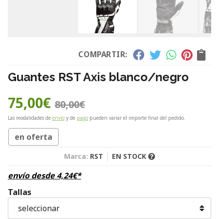
COMPARTIR:
Guantes RST Axis blanco/negro
75,00
€
80,00
€
Las modalidades de
envío
y de
pago
pueden variar el importe final del pedido.
en oferta
Marca:
RST
EN STOCK
envío desde
4,24
€
*
Tallas