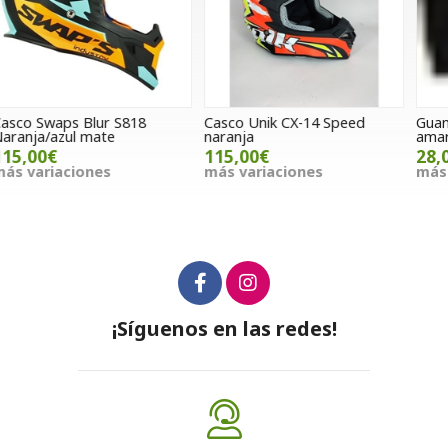
Casco Unik CX-14 Speed
Guantes Answer Airlite
G
naranja
amarillo
115,00€
28,00€
m
más variaciones
más variaciones
¡Síguenos en las redes!