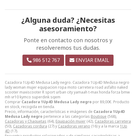
¿Alguna duda? ¿Necesitas
asesoramiento?
Ponte en contacto con nosotros y
resolveremos tus dudas.
986 512 767
ENVIAR EMAIL
Cazadora 1Up4D Medusa Lady negro. Cazadora 1Up4D Medusa negro
lady woman mujer equipacion ropa moto carretera road asfalto naked
scooter maxiscooter R sport urban city yamaah t-max honda forza bmw
mh vr10 kymco superdink sqem
Comprar
Cazadora 1Up4D Medusa Lady negro
por
89,00
€
. Producto
en stock, recogida en tienda.
Precio, información, características e imágenes de
Cazadora 1Up4D
Medusa Lady negro
pertenece a las categorías
Boutique
(568),
Cazadoras y Chaquetas
(64),
Equipación mujer
(42),
Cazadoras carretera
(50),
Cazadoras cordura
(27) y
Cazadoras verano
(16) y a la marca
1Up
4D
(17).
Encuentra productos relacionados y de similares características a