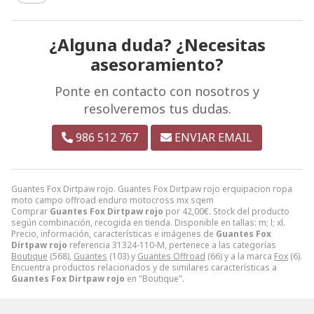
¿Alguna duda? ¿Necesitas
asesoramiento?
Ponte en contacto con nosotros y
resolveremos tus dudas.
986 512 767
ENVIAR EMAIL
Guantes Fox Dirtpaw rojo. Guantes Fox Dirtpaw rojo erquipacion ropa
moto campo offroad enduro motocross mx sqem
Comprar
Guantes Fox Dirtpaw rojo
por
42,00
€
. Stock del producto
según combinación, recogida en tienda. Disponible en tallas: m; l; xl.
Precio, información, características e imágenes de
Guantes Fox
Dirtpaw rojo
referencia 31324-110-M, pertenece a las categorías
Boutique
(568),
Guantes
(103) y
Guantes Offroad
(66) y a la marca
Fox
(6).
Encuentra productos relacionados y de similares características a
Guantes Fox Dirtpaw rojo
en "Boutique".