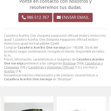
Ponte en contacto con nosotros y
resolveremos tus dudas.
986 512 767
ENVIAR EMAIL
Cazadora Acerbis One chaqueta equipacion offroad enduro motocross
quad. Cazadora Acerbis One chaqueta equipacion offroad enduro
motocross quad mx trial pitbike SQeM
Comprar
Cazadora Acerbis One naranja
por
140,00
€
. Stock del
producto según combinación, recogida en tienda. Disponible en tallas:
xl; m.
Precio, información, características e imágenes de
Cazadora Acerbis
One naranja
pertenece a las categorías
Boutique
(569),
Cazadoras y
Chaquetas
(59) y
Cazadoras y chaquetas Offroad
(12) y a la marca
Acerbis
(14).
Encuentra productos relacionados y de similares características a
Cazadora Acerbis One naranja
en "Boutique".