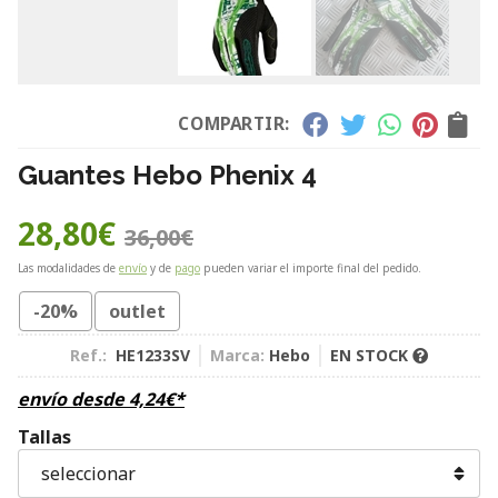
COMPARTIR:
Guantes Hebo Phenix 4
28,80
€
36,00
€
Las modalidades de
envío
y de
pago
pueden variar el importe final del pedido.
-20%
outlet
Ref.:
HE1233SV
Marca:
Hebo
EN STOCK
envío desde
4,24
€
*
Tallas