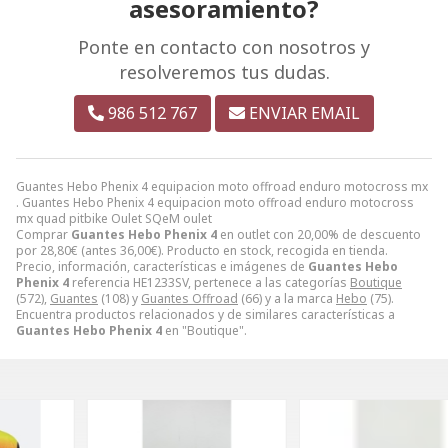
asesoramiento?
Ponte en contacto con nosotros y
resolveremos tus dudas.
986 512 767
ENVIAR EMAIL
Guantes Hebo Phenix 4 equipacion moto offroad enduro motocross mx
. Guantes Hebo Phenix 4 equipacion moto offroad enduro motocross
mx quad pitbike Oulet SQeM oulet
Comprar
Guantes Hebo Phenix 4
en outlet con 20,00% de descuento
por
28,80
€
(antes
36,00
€
). Producto en stock, recogida en tienda.
Precio, información, características e imágenes de
Guantes Hebo
Phenix 4
referencia HE1233SV, pertenece a las categorías
Boutique
(572),
Guantes
(108) y
Guantes Offroad
(66) y a la marca
Hebo
(75).
Encuentra productos relacionados y de similares características a
Guantes Hebo Phenix 4
en "Boutique".