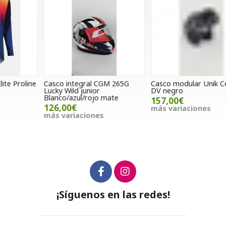
e
Casco integral CGM 265G
Casco modular Unik Comet
Lucky Wild junior
DV negro
L
Blanco/azul/rojo mate
157,00€
126,00€
más variaciones
m
más variaciones
¡Síguenos en las redes!