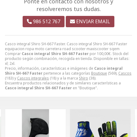
Ponte en contacto con nosotros y
resolveremos tus dudas.
986 512 767
ENVIAR EMAIL
Casco integral Shiro SH-667 Faster. Casco integral Shiro SH-667 Faster
equipacion ropa moto carretera road scooter maxiscooter sqem
Comprar
Casco integral Shiro SH-667 Faster
por
100,00
€
. Stock del
producto según combinación, recogida en tienda. Disponible en tallas:
xl; 2xl.
Precio, información, características e imágenes de
Casco integral
Shiro SH-667 Faster
pertenece a las categorías
Boutique
(569),
Cascos
(183) y
Cascos integrales
(18) y a la marca
Shiro
(38).
Encuentra productos relacionados y de similares características a
Casco integral Shiro SH-667 Faster
en "Boutique".