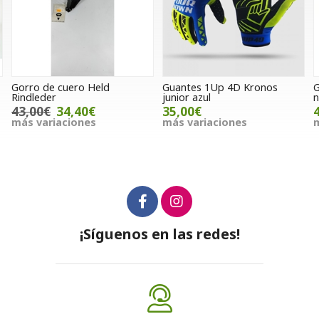
Gorro de cuero Held
Guantes 1Up 4D Kronos
G
Rindleder
junior azul
n
43,00€
34,40€
35,00€
más variaciones
más variaciones
m
¡Síguenos en las redes!