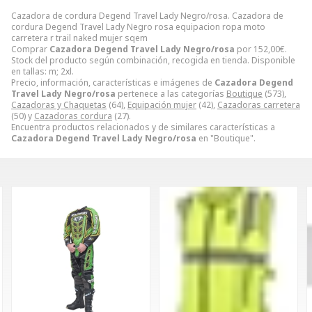
Cazadora de cordura Degend Travel Lady Negro/rosa. Cazadora de
cordura Degend Travel Lady Negro rosa equipacion ropa moto
carretera r trail naked mujer sqem
Comprar
Cazadora Degend Travel Lady Negro/rosa
por
152,00
€
.
Stock del producto según combinación, recogida en tienda. Disponible
en tallas: m; 2xl.
Precio, información, características e imágenes de
Cazadora Degend
Travel Lady Negro/rosa
pertenece a las categorías
Boutique
(573),
Cazadoras y Chaquetas
(64),
Equipación mujer
(42),
Cazadoras carretera
(50) y
Cazadoras cordura
(27).
Encuentra productos relacionados y de similares características a
Cazadora Degend Travel Lady Negro/rosa
en "Boutique".