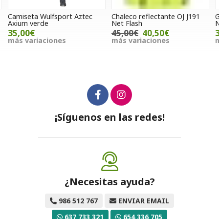
Camiseta Wulfsport Aztec
Chaleco reflectante OJ J191
G
Axium verde
Net Flash
N
35,00€
45,00€
40,50€
más variaciones
más variaciones
m
¡Síguenos en las redes!
¿Necesitas ayuda?
986 512 767
ENVIAR EMAIL
637 733 321
654 336 705