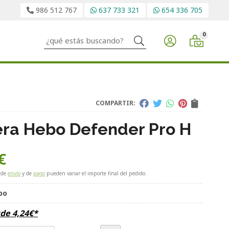
986 512 767
637 733 321
654 336 705
0
Buscar
COMPARTIR:
ra Hebo Defender Pro H
€
 de
envío
y de
pago
pueden variar el importe final del pedido.
bo
sde
4,24
€
*