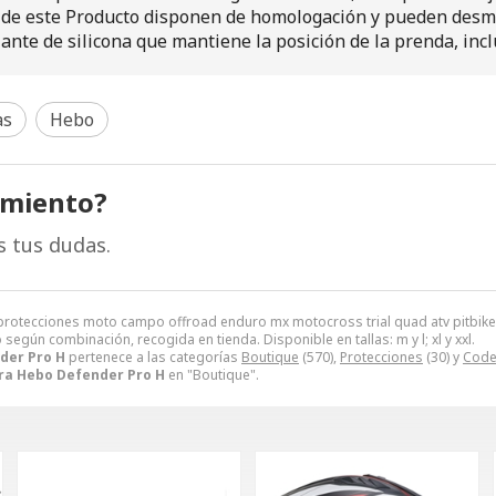
 de este Producto disponen de homologación y pueden desmon
nte de silicona que mantiene la posición de la prenda, inclu
as
Hebo
amiento?
s tus dudas.
rotecciones moto campo offroad enduro mx motocross trial quad atv pitbike 
 según combinación, recogida en tienda. Disponible en tallas: m y l; xl y xxl.
der Pro H
pertenece a las categorías
Boutique
(570),
Protecciones
(30) y
Code
ra Hebo Defender Pro H
en "Boutique".