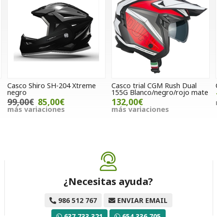
Casco Shiro SH-204 Xtreme
Casco trial CGM Rush Dual
negro
155G Blanco/negro/rojo mate
99,00€
85,00€
132,00€
más variaciones
más variaciones
¿Necesitas ayuda?
986 512 767
ENVIAR EMAIL
637 733 321
654 336 705