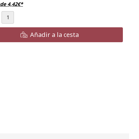
sde
4,42
€
*
Añadir a la cesta