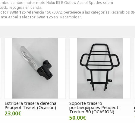
ecambio cambio motor moto Hoku RS R Outlaw Ace of Spades sqem
tock, recogida en tienda.
ector SWM 125
referencia 15070072, pertenece a las categorías
Recambios
(8
nto arbol selector SWM 125
en "Recambios".
Estribera trasera derecha
Soporte trasero
Peugeot Tweet (Ocasión)
portaequipajes Peugeot
Trecker 50 (OCASION)
23,00€
50,00€