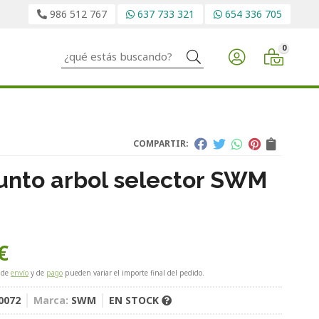
986 512 767
637 733 321
654 336 705
0
Buscar
COMPARTIR:
unto arbol selector SWM
€
 de
envío
y de
pago
pueden variar el importe final del pedido.
0072
Marca:
SWM
EN STOCK