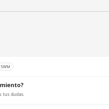
SWM
amiento?
s tus dudas.