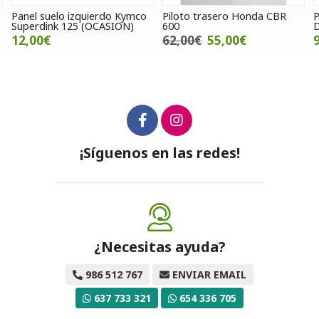
Piloto trasero Honda CBR
Pinza de freno Honda
R
600
Dominator 650 (Ocasion)
G
62,00€
55,00€
95,00€
¡Síguenos en las redes!
¿Necesitas ayuda?
986 512 767
ENVIAR EMAIL
637 733 321
654 336 705