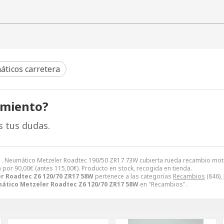
ticos carretera
amiento?
s tus dudas.
 . Neumático Metzeler Roadtec 190/50 ZR17 73W cubierta rueda recambio mot
a por
90,00
€
(antes
115,00
€
). Producto en stock, recogida en tienda.
r Roadtec Z6 120/70 ZR17 58W
pertenece a las categorías
Recambios
(846),
ático Metzeler Roadtec Z6 120/70 ZR17 58W
en "Recambios".