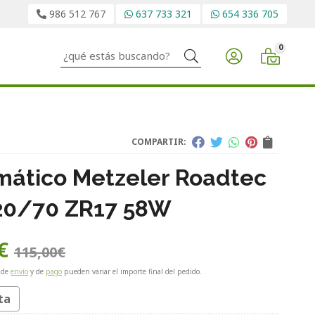
986 512 767
637 733 321
654 336 705
0
Buscar
COMPARTIR:
ático Metzeler Roadtec
20/70 ZR17 58W
€
115,00
€
 de
envío
y de
pago
pueden variar el importe final del pedido.
ta