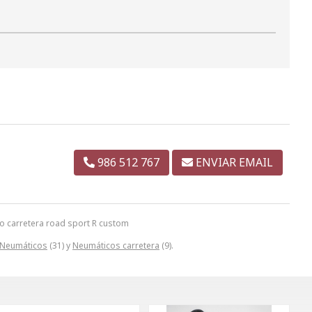
986 512 767
ENVIAR EMAIL
o carretera road sport R custom
Neumáticos
(31) y
Neumáticos carretera
(9).