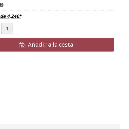
sde
4,24
€
*
Añadir a la cesta