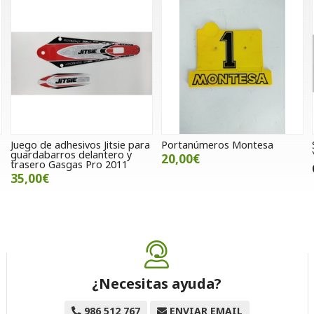
Juego de adhesivos Jitsie para
Portanúmeros Montesa
guardabarros delantero y
20,00€
trasero Gasgas Pro 2011
35,00€
¿Necesitas ayuda?
986 512 767
ENVIAR EMAIL