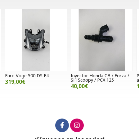
 Voge 500 DS E4
Inyector Honda CB / Forza /
Puños P
SH Scoopy / PCX 125
azul
,00€
40,00€
15,00