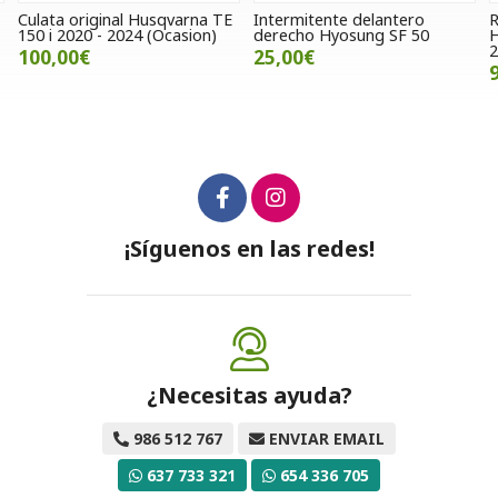
nal Husqvarna TE
Intermitente delantero
Retén caja de 
 2024 (Ocasion)
derecho Hyosung SF 50
Hyosung Aquila
2018
25,00€
9,00€
¡Síguenos en las redes!
¿Necesitas ayuda?
986 512 767
ENVIAR EMAIL
637 733 321
654 336 705