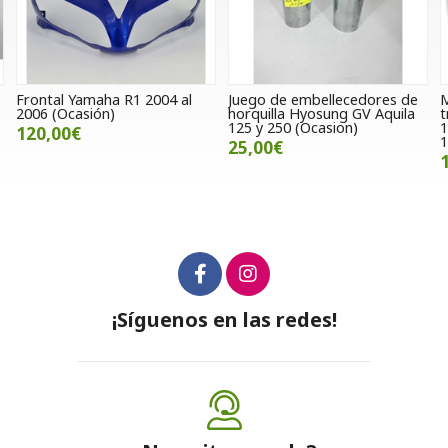
Frontal Yamaha R1 2004 al
Juego de embellecedores de
M
2006 (Ocasión)
horquilla Hyosung GV Aquila
t
125 y 250 (Ocasion)
1
120,00€
1
25,00€
¡Síguenos en las redes!