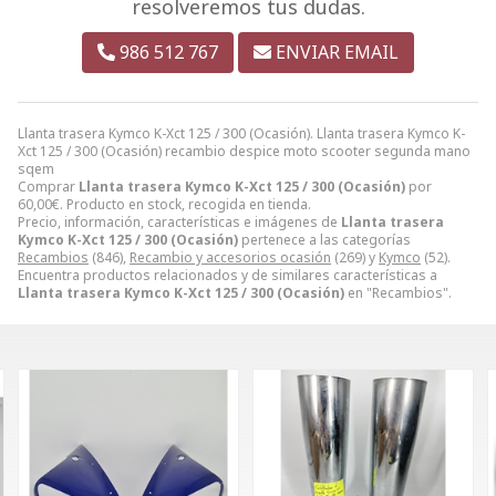
resolveremos tus dudas.
986 512 767
ENVIAR EMAIL
Llanta trasera Kymco K-Xct 125 / 300 (Ocasión). Llanta trasera Kymco K-
Xct 125 / 300 (Ocasión) recambio despice moto scooter segunda mano
sqem
Comprar
Llanta trasera Kymco K-Xct 125 / 300 (Ocasión)
por
60,00
€
. Producto en stock, recogida en tienda.
Precio, información, características e imágenes de
Llanta trasera
Kymco K-Xct 125 / 300 (Ocasión)
pertenece a las categorías
Recambios
(846),
Recambio y accesorios ocasión
(269) y
Kymco
(52).
Encuentra productos relacionados y de similares características a
Llanta trasera Kymco K-Xct 125 / 300 (Ocasión)
en "Recambios".