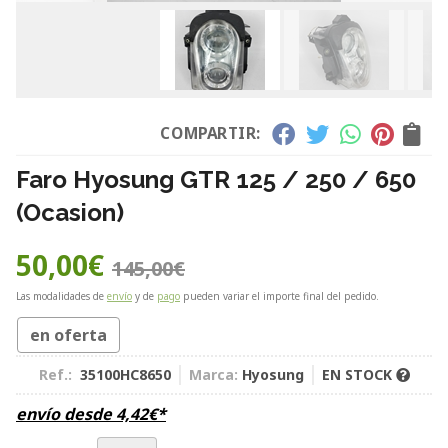
COMPARTIR:
Faro Hyosung GTR 125 / 250 / 650
(Ocasion)
50,00
€
145,00
€
Las modalidades de
envío
y de
pago
pueden variar el importe final del pedido.
en oferta
Ref.:
35100HC8650
Marca:
Hyosung
EN STOCK
envío desde
4,42
€
*