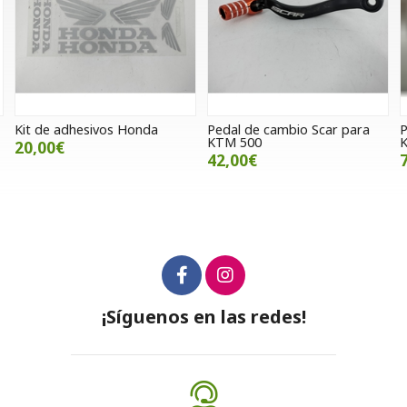
Honda
Pedal de cambio Scar para
Protector anticaidas
KTM 500
Kawasaki VN900 (Ocas
42,00€
70,00€
¡Síguenos en las redes!