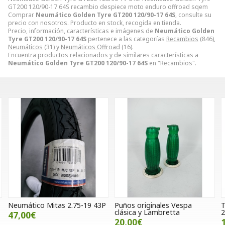
GT200 120/90-17 64S recambio despiece moto enduro offroad sqem
Comprar
Neumático Golden Tyre GT200 120/90-17 64S
, consulte su
precio con nosotros. Producto en stock, recogida en tienda.
Precio, información, características e imágenes de
Neumático Golden
Tyre GT200 120/90-17 64S
pertenece a las categorías
Recambios
(846),
Neumáticos
(31) y
Neumáticos Offroad
(16).
Encuentra productos relacionados y de similares características a
Neumático Golden Tyre GT200 120/90-17 64S
en "Recambios".
co Mitas 2.75-19 43P
Puños originales Vespa
Tapa latera
clásica y Lambretta
280cc trial
20,00€
18,00€