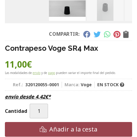
COMPARTIR:
Contrapeso Voge SR4 Max
11,00
€
Las modalidades de
envío
y de
pago
pueden variar el importe final del pedido.
Ref.:
320120055-0001
Marca:
Voge
EN STOCK
envío desde
4,42
€
*
Cantidad
Añadir a la cesta