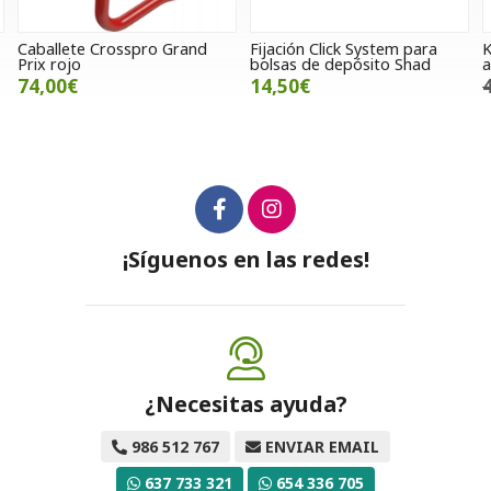
Fijación Click System para
Kit de protector térmico para
bolsas de depósito Shad
alforjas Bagster
14,50€
40,00€
32,00€
¡Síguenos en las redes!
¿Necesitas ayuda?
986 512 767
ENVIAR EMAIL
637 733 321
654 336 705