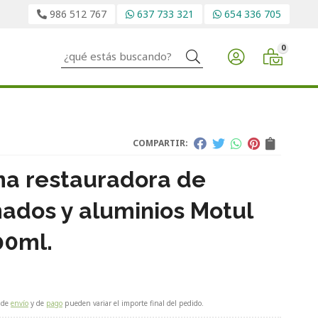
986 512 767
637 733 321
654 336 705
0
Buscar
COMPARTIR:
a restauradora de
ados y aluminios Motul
00ml.
 de
envío
y de
pago
pueden variar el importe final del pedido.