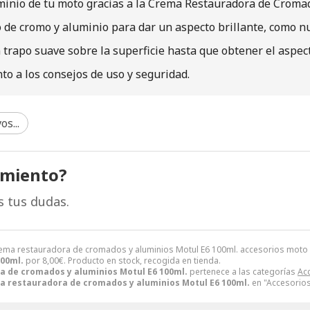
uminio de tu moto gracias a la Crema Restauradora de Croma
o de cromo y aluminio para dar un aspecto brillante, como n
 trapo suave sobre la superficie hasta que obtener el aspec
o a los consejos de uso y seguridad.
os...
amiento?
s tus dudas.
rema restauradora de cromados y aluminios Motul E6 100ml. accesorios mot
00ml.
por
8,00
€
. Producto en stock, recogida en tienda.
 de cromados y aluminios Motul E6 100ml.
pertenece a las categorías
Ac
a restauradora de cromados y aluminios Motul E6 100ml.
en "Accesorios