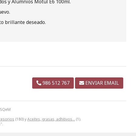
dos y Alumnios Motul E6 100ml.
uevo.
to brillante deseado.
986 512 767
ENVIAR EMAIL
o SQeM
cesorios
(180) y
Aceites, grasas, adhitivos...
(1).
".