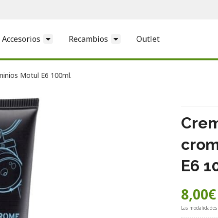
Accesorios
Recambios
Outlet
inios Motul E6 100ml.
Crem
crom
E6 1
8,00
€
Las modalidades