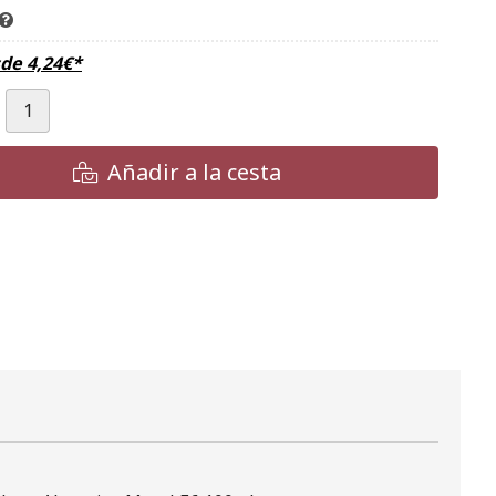
sde
4,24
€
*
Añadir a la cesta