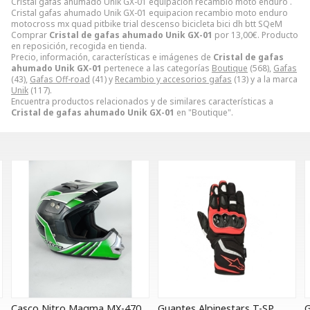
Cristal gafas ahumado Unik GX-01 equipacion recambio moto enduro .
Cristal gafas ahumado Unik GX-01 equipacion recambio moto enduro
motocross mx quad pitbike trial descenso bicicleta bici dh btt SQeM
Comprar
Cristal de gafas ahumado Unik GX-01
por
13,00
€
. Producto
en reposición, recogida en tienda.
Precio, información, características e imágenes de
Cristal de gafas
ahumado Unik GX-01
pertenece a las categorías
Boutique
(568),
Gafas
(43),
Gafas Off-road
(41) y
Recambio y accesorios gafas
(13) y a la marca
Unik
(117).
Encuentra productos relacionados y de similares características a
Cristal de gafas ahumado Unik GX-01
en "Boutique".
Casco Nitro Magma MX-470
Guantes Alpinestars T-SP
G