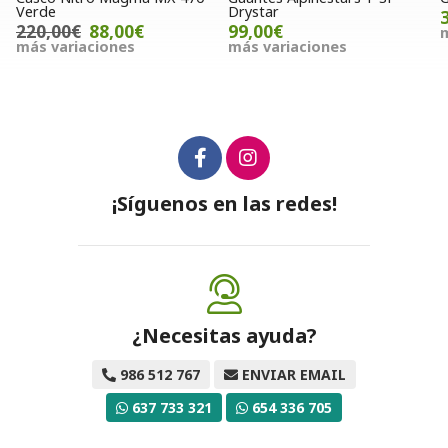
Verde
Drystar
220,00€
88,00€
99,00€
m
más variaciones
más variaciones
¡Síguenos en las redes!
¿Necesitas ayuda?
986 512 767
ENVIAR EMAIL
637 733 321
654 336 705