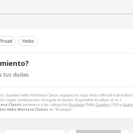
froad
Hebo
amiento?
s tus dudas.
uro. Guantes Hebo Montesa Classic equipacion ropa moto offroad trial endu
cto según combinación, recogida en tienda. Disponible en tallas: xl; m; l.
esa Classic
pertenece a las categorías
Boutique
(568),
Guantes
(103) y
Guant
tes Hebo Montesa Classic
en "Boutique".