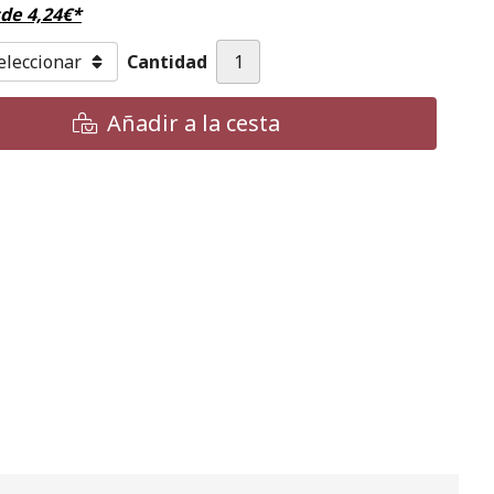
sde
4,24
€
*
Cantidad
Añadir a la cesta