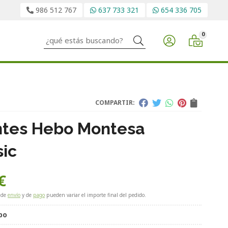
986 512 767
637 733 321
654 336 705
0
Buscar
COMPARTIR:
tes Hebo Montesa
sic
€
 de
envío
y de
pago
pueden variar el importe final del pedido.
bo