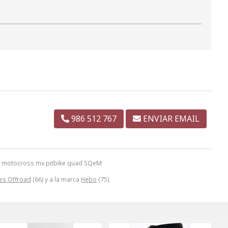
986 512 767
ENVIAR EMAIL
ro motocross mx pitbike quad SQeM
es Offroad
(66) y a la marca
Hebo
(75).