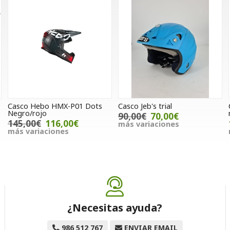
Casco Hebo HMX-P01 Dots
Casco Jeb's trial
Negro/rojo
90,00€
70,00€
145,00€
116,00€
más variaciones
más variaciones
¿Necesitas ayuda?
986 512 767
ENVIAR EMAIL