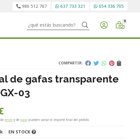
986 512 767
637 733 321
654 336 705
0
Buscar
COMPARTIR:
tal de gafas transparente
 GX-03
€
 de
envío
y de
pago
pueden variar el importe final del pedido.
ik
EN STOCK