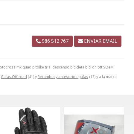
986 512 767
ENVIAR EMAIL
ocross mx quad pitbike trial descenso bicicleta bici dh btt SQeM
,
Gafas Off-road
(41) y
Recambio y accesorios gafas
(13) y a la marca