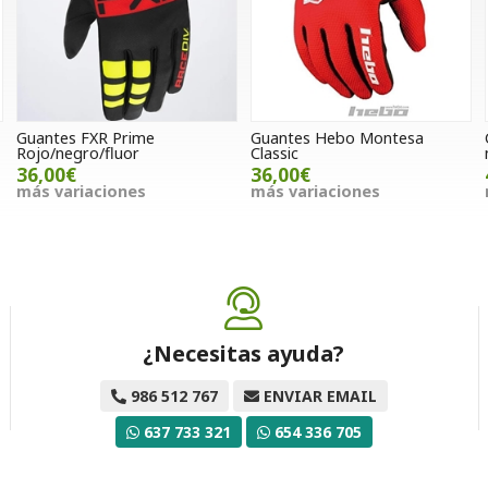
Guantes FXR Prime
Guantes Hebo Montesa
Rojo/negro/fluor
Classic
36,00€
36,00€
más variaciones
más variaciones
¿Necesitas ayuda?
986 512 767
ENVIAR EMAIL
637 733 321
654 336 705