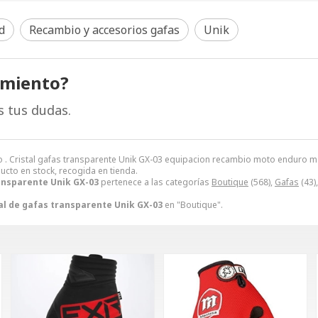
d
Recambio y accesorios gafas
Unik
amiento?
s tus dudas.
 . Cristal gafas transparente Unik GX-03 equipacion recambio moto enduro mot
ducto en stock, recogida en tienda.
ransparente Unik GX-03
pertenece a las categorías
Boutique
(568),
Gafas
(43)
al de gafas transparente Unik GX-03
en "Boutique".