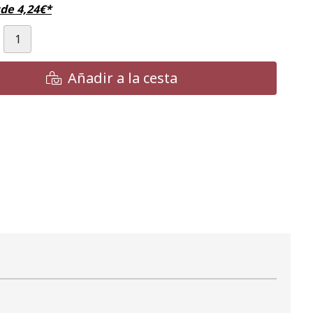
sde
4,24
€
*
Añadir a la cesta