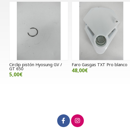
Circlip pistón Hyosung GV /
Faro Gasgas TXT Pro blanco
GT 650
48,00€
5,00€