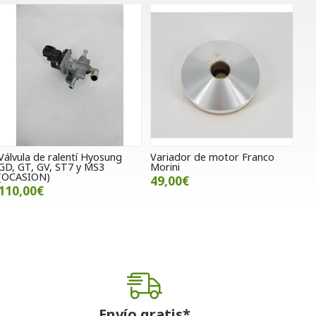
Válvula de ralentí Hyosung
Variador de motor Franco
GD, GT, GV, ST7 y MS3
Morini
(OCASION)
49,00€
110,00€
Envío gratis*