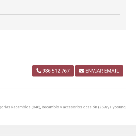
986 512 767
ENVIAR EMAIL
gorías
Recambios
(846),
Recambio y accesorios ocasión
(269) y
Hyosung