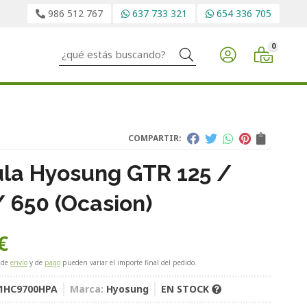
986 512 767
637 733 321
654 336 705
0
Buscar
COMPARTIR:
la Hyosung GTR 125 /
/ 650 (Ocasion)
€
 de
envío
y de
pago
pueden variar el importe final del pedido.
1HC9700HPA
Marca:
Hyosung
EN STOCK