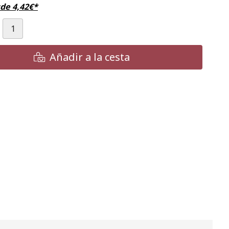
sde
4,42
€
*
Añadir a la cesta