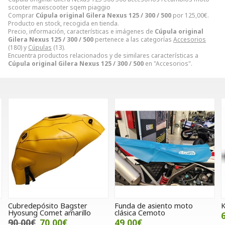
scooter maxiscooter sqem piaggio
Comprar
Cúpula original Gilera Nexus 125 / 300 / 500
por
125,00
€
.
Producto en stock, recogida en tienda.
Precio, información, características e imágenes de
Cúpula original
Gilera Nexus 125 / 300 / 500
pertenece a las categorías
Accesorios
(180) y
Cúpulas
(13).
Encuentra productos relacionados y de similares características a
Cúpula original Gilera Nexus 125 / 300 / 500
en "Accesorios".
Cubredepósito Bagster
Funda de asiento moto
K
Hyosung Comet amarillo
clásica Cemoto
90,00€
70,00€
49,00€