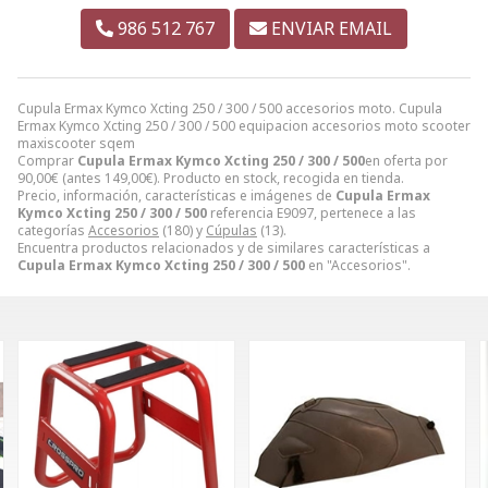
986 512 767
ENVIAR EMAIL
Cupula Ermax Kymco Xcting 250 / 300 / 500 accesorios moto. Cupula
Ermax Kymco Xcting 250 / 300 / 500 equipacion accesorios moto scooter
maxiscooter sqem
Comprar
Cupula Ermax Kymco Xcting 250 / 300 / 500
en oferta por
90,00
€
(antes
149,00
€
). Producto en stock, recogida en tienda.
Precio, información, características e imágenes de
Cupula Ermax
Kymco Xcting 250 / 300 / 500
referencia E9097, pertenece a las
categorías
Accesorios
(180) y
Cúpulas
(13).
Encuentra productos relacionados y de similares características a
Cupula Ermax Kymco Xcting 250 / 300 / 500
en "Accesorios".