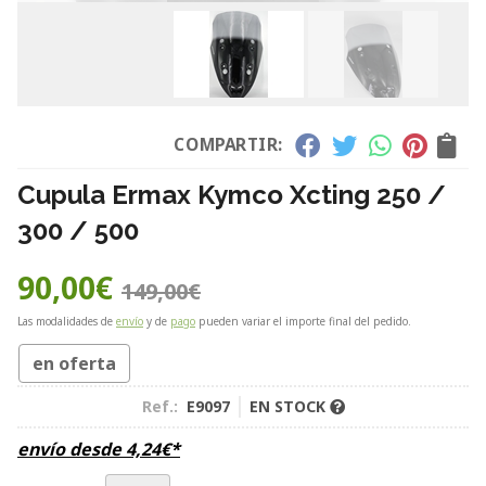
COMPARTIR:
Cupula Ermax Kymco Xcting 250 /
300 / 500
90,00
€
149,00
€
Las modalidades de
envío
y de
pago
pueden variar el importe final del pedido.
en oferta
Ref.:
E9097
EN STOCK
envío desde
4,24
€
*