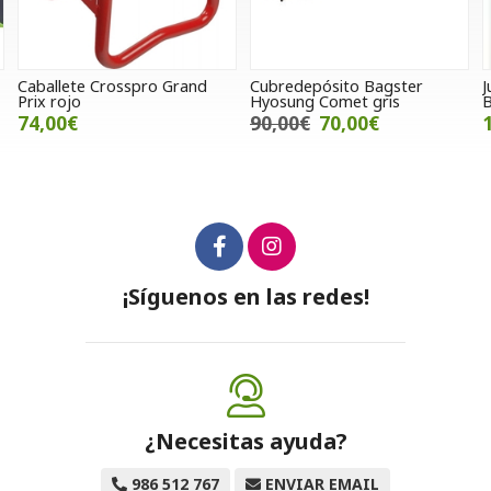
and
Cubredepósito Bagster
Juego de contrapesos
Hyosung Comet gris
Buzzetti
90,00€
70,00€
15,00€
¡Síguenos en las redes!
¿Necesitas ayuda?
986 512 767
ENVIAR EMAIL