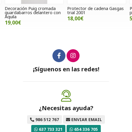
Puig cromada
Protector de cadena Gasgas
Protector de rad
s delantero con
trial 2001
para Gasgas 20
18,00€
50,00€
¡Síguenos en las redes!
¿Necesitas ayuda?
986 512 767
ENVIAR EMAIL
637 733 321
654 336 705