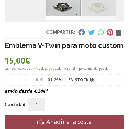
COMPARTIR:
Emblema V-Twin para moto custom
15,00
€
Las modalidades de
envío
y de
pago
pueden variar el importe final del pedido.
Ref.:
01-2991
EN STOCK
envío desde
4,24
€
*
Cantidad
Añadir a la cesta